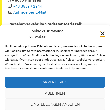
+43 3882 / 2244
Anfrage per E-Mail
Parteienverkehr im Stadtamt Mariazell:
Montag bis Freitag von 8:00 bis 12:00 Uhr
Cookie-Zustimmung
Dienstag und Donnerstag von 12:00 bis 16:00 Uhr
verwalten
Um Ihnen ein optimales Erlebnis zu bieten, verwenden wir Technologien
wie Cookies, um Geräteinformationen zu speichern und/oder darauf
zuzugreifen. Wenn Sie diesen Technologien zustimmen, können wir Daten
Datenschutzerklärung
wie das Surfverhalten oder eindeutige IDs auf dieser Website verarbeiten.
Wenn Sie ihre Zustimmung nicht erteilen oder zurückziehen, können
Impressum
bestimmte Merkmale und Funktionen beeinträchtigt werden.
AKZEPTIEREN
ABLEHNEN
© 2026 Stadtgemeinde Mariazell
EINSTELLUNGEN ANSEHEN
Design by
Ihr Internettischler