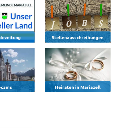
dezeitung
Stellenausschreibungen
bcams
Heiraten in Mariazell