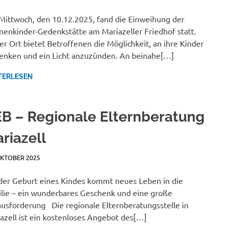
ittwoch, den 10.12.2025, fand die Einweihung der
nenkinder-Gedenkstätte am Mariazeller Friedhof statt.
er Ort bietet Betroffenen die Möglichkeit, an ihre Kinder
enken und ein Licht anzuzünden. An beinahe[…]
TERLESEN
B – Regionale Elternberatung
riazell
OKTOBER 2025
BEATRICE KALTEIS
NEWSBERICHTE
der Geburt eines Kindes kommt neues Leben in die
lie – ein wunderbares Geschenk und eine große
usforderung Die regionale Elternberatungsstelle in
azell ist ein kostenloses Angebot des[…]