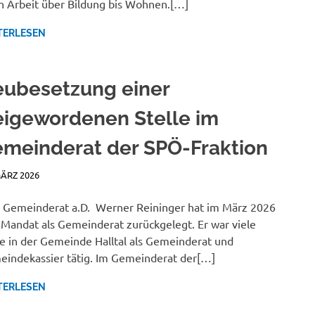
n Arbeit über Bildung bis Wohnen.[…]
TERLESEN
ubesetzung einer
eigewordenen Stelle im
meinderat der SPÖ-Fraktion
MÄRZ 2026
JANA MANDL
NEWSBERICHTE
 Gemeinderat a.D. Werner Reininger hat im März 2026
 Mandat als Gemeinderat zurückgelegt. Er war viele
e in der Gemeinde Halltal als Gemeinderat und
indekassier tätig. Im Gemeinderat der[…]
TERLESEN