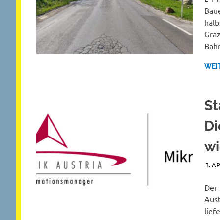
Baue
halb
Graz
Bah
WEI
St
Di
wi
3. A
Der 
Aust
lief