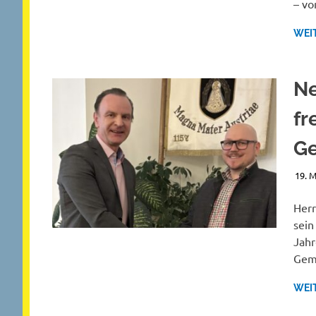
– vo
WEI
Ne
fr
Ge
19. 
Herr
sein
Jahr
Geme
WEI