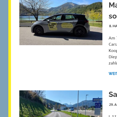
Ma
so
8. M
Am 7
Cars
Koop
Diep
zahl
WEI
Sa
29. 
L 11