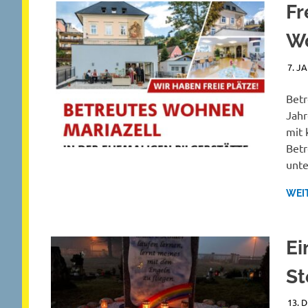
Fr
W
7. J
Betr
Jahr
mit 
Betr
unte
WEI
Ei
St
13. 