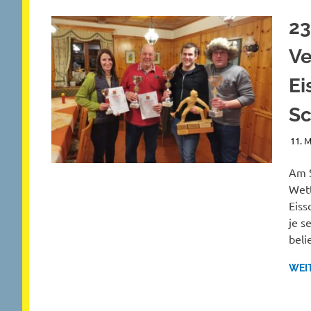
23
Ve
Ei
Sc
11. 
Am S
Wett
Eiss
je s
beli
WEI