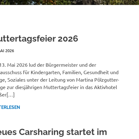
ttertagsfeier 2026
MAI 2026
JANA MANDL
NEWSBERICHTE
3. Mai 2026 lud der Bürgermeister und der
ausschuss für Kindergarten, Familien, Gesundheit und
ge, Soziales unter der Leitung von Martina Pölzgutter-
ge zur diesjährigen Muttertagsfeier in das Aktivhotel
ßer[…]
TERLESEN
ues Carsharing startet im