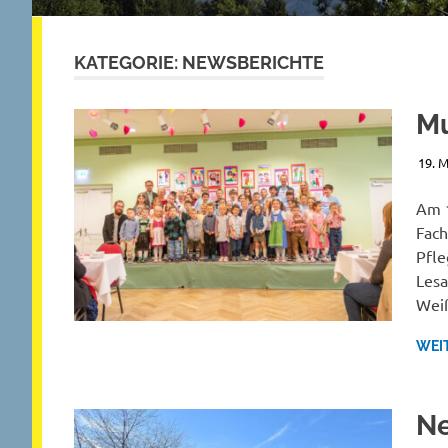
KATEGORIE:
NEWSBERICHTE
Mu
19. 
Am 1
Fach
Pfle
Lesa
Wei
WEI
Ne