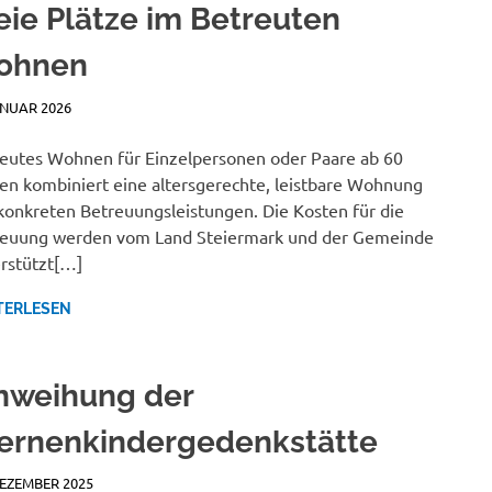
eie Plätze im Betreuten
ohnen
ANUAR 2026
BEATRICE KALTEIS
NEWSBERICHTE
eutes Wohnen für Einzelpersonen oder Paare ab 60
en kombiniert eine altersgerechte, leistbare Wohnung
konkreten Betreuungsleistungen. Die Kosten für die
euung werden vom Land Steiermark und der Gemeinde
rstützt[…]
TERLESEN
nweihung der
ernenkindergedenkstätte
DEZEMBER 2025
JANA MANDL
NEWSBERICHTE