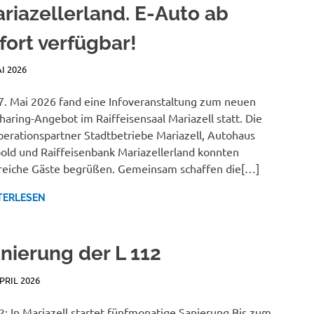
riazellerland. E-Auto ab
fort verfügbar!
AI 2026
JANA MANDL
NEWSBERICHTE
. Mai 2026 fand eine Infoveranstaltung zum neuen
haring-Angebot im Raiffeisensaal Mariazell statt. Die
erationspartner Stadtbetriebe Mariazell, Autohaus
old und Raiffeisenbank Mariazellerland konnten
reiche Gäste begrüßen. Gemeinsam schaffen die[…]
TERLESEN
nierung der L 112
APRIL 2026
JANA MANDL
NEWSBERICHTE
2: In Mariazell startet fünfmonatige Sanierung Bis zum