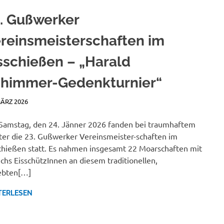
. Gußwerker
reinsmeisterschaften im
sschießen – „Harald
himmer-Gedenkturnier“
MÄRZ 2026
JANA MANDL
NEWSBERICHTE
amstag, den 24. Jänner 2026 fanden bei traumhaftem
er die 23. Gußwerker Vereinsmeister-schaften im
chießen statt. Es nahmen insgesamt 22 Moarschaften mit
echs EisschützInnen an diesem traditionellen,
ebten[…]
TERLESEN