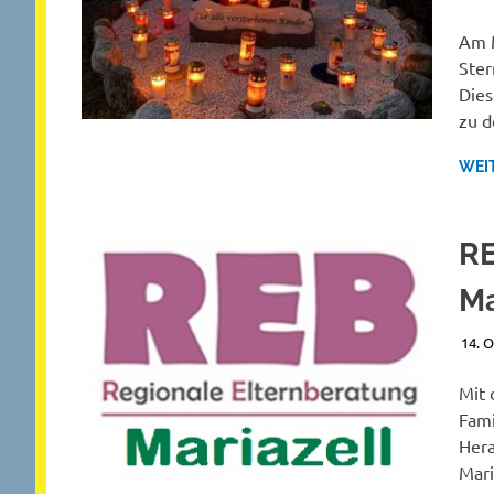
Am M
Ster
Dies
zu d
WEI
RE
Ma
14. 
Mit 
Fami
Hera
Mari