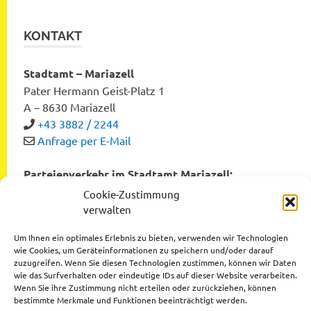
KONTAKT
Stadtamt – Mariazell
Pater Hermann Geist-Platz 1
A – 8630 Mariazell
+43 3882 / 2244
Anfrage per E-Mail
Parteienverkehr im Stadtamt Mariazell:
Montag bis Freitag von 8:00 bis 12:00 Uhr
Cookie-Zustimmung
Dienstag und Donnerstag von 12:00 bis 16:00 Uhr
verwalten
Um Ihnen ein optimales Erlebnis zu bieten, verwenden wir Technologien
wie Cookies, um Geräteinformationen zu speichern und/oder darauf
zuzugreifen. Wenn Sie diesen Technologien zustimmen, können wir Daten
Datenschutzerklärung
wie das Surfverhalten oder eindeutige IDs auf dieser Website verarbeiten.
Wenn Sie ihre Zustimmung nicht erteilen oder zurückziehen, können
Impressum
bestimmte Merkmale und Funktionen beeinträchtigt werden.