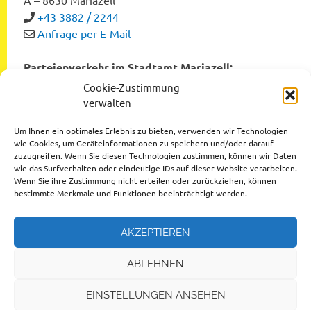
+43 3882 / 2244
Anfrage per E-Mail
Parteienverkehr im Stadtamt Mariazell:
Montag bis Freitag von 8:00 bis 12:00 Uhr
Cookie-Zustimmung
Dienstag und Donnerstag von 12:00 bis 16:00 Uhr
verwalten
Um Ihnen ein optimales Erlebnis zu bieten, verwenden wir Technologien
wie Cookies, um Geräteinformationen zu speichern und/oder darauf
zuzugreifen. Wenn Sie diesen Technologien zustimmen, können wir Daten
Datenschutzerklärung
wie das Surfverhalten oder eindeutige IDs auf dieser Website verarbeiten.
Wenn Sie ihre Zustimmung nicht erteilen oder zurückziehen, können
Impressum
bestimmte Merkmale und Funktionen beeinträchtigt werden.
AKZEPTIEREN
ABLEHNEN
© 2026 Stadtgemeinde Mariazell
EINSTELLUNGEN ANSEHEN
Design by
Ihr Internettischler