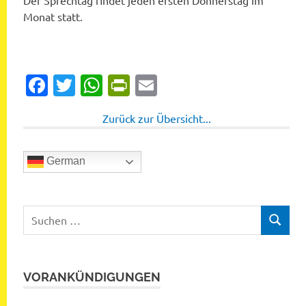
Der Sprechtag findet jeden ersten Donnerstag im
Monat statt.
Facebook
Twitter
WhatsApp
PrintFriendly
Email
Zurück zur Übersicht...
German
Suchen
SUCHEN
nach:
VORANKÜNDIGUNGEN