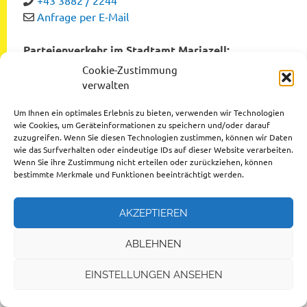
Anfrage per E-Mail
Parteienverkehr im Stadtamt Mariazell:
Montag bis Freitag von 8:00 bis 12:00 Uhr
Cookie-Zustimmung
Dienstag und Donnerstag von 12:00 bis 16:00 Uhr
verwalten
Um Ihnen ein optimales Erlebnis zu bieten, verwenden wir Technologien
wie Cookies, um Geräteinformationen zu speichern und/oder darauf
zuzugreifen. Wenn Sie diesen Technologien zustimmen, können wir Daten
Datenschutzerklärung
wie das Surfverhalten oder eindeutige IDs auf dieser Website verarbeiten.
Wenn Sie ihre Zustimmung nicht erteilen oder zurückziehen, können
Impressum
bestimmte Merkmale und Funktionen beeinträchtigt werden.
AKZEPTIEREN
ABLEHNEN
© 2026 Stadtgemeinde Mariazell
EINSTELLUNGEN ANSEHEN
Design by
Ihr Internettischler