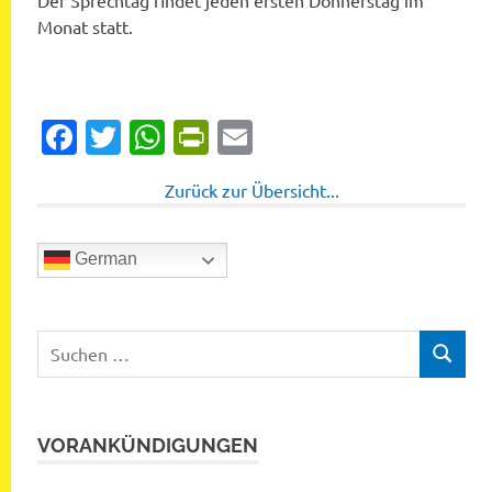
Der Sprechtag findet jeden ersten Donnerstag im
Monat statt.
Facebook
Twitter
WhatsApp
PrintFriendly
Email
Zurück zur Übersicht...
German
Suchen
SUCHEN
nach:
VORANKÜNDIGUNGEN