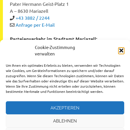
Pater Hermann Geist-Platz 1
A – 8630 Mariazell
+43 3882 / 2244
Anfrage per E-Mail
Parteienverkehr im Stadtamt Mariazell:
Montag bis Freitag von 8:00 bis 12:00 Uhr
Cookie-Zustimmung
Dienstag und Donnerstag von 12:00 bis 16:00 Uhr
verwalten
Um Ihnen ein optimales Erlebnis zu bieten, verwenden wir Technologien
wie Cookies, um Geräteinformationen zu speichern und/oder darauf
zuzugreifen. Wenn Sie diesen Technologien zustimmen, können wir Daten
Datenschutzerklärung
wie das Surfverhalten oder eindeutige IDs auf dieser Website verarbeiten.
Wenn Sie ihre Zustimmung nicht erteilen oder zurückziehen, können
Impressum
bestimmte Merkmale und Funktionen beeinträchtigt werden.
AKZEPTIEREN
ABLEHNEN