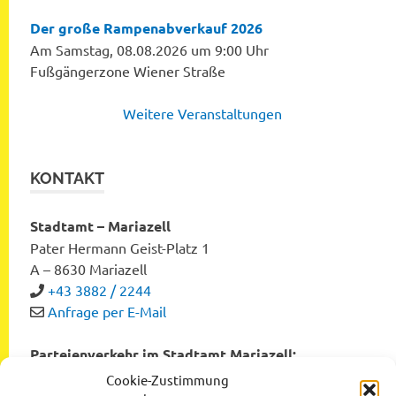
Der große Rampenabverkauf 2026
Am Samstag, 08.08.2026 um 9:00 Uhr
Fußgängerzone Wiener Straße
Weitere Veranstaltungen
KONTAKT
Stadtamt – Mariazell
Pater Hermann Geist-Platz 1
A – 8630 Mariazell
+43 3882 / 2244
Anfrage per E-Mail
Parteienverkehr im Stadtamt Mariazell:
Montag bis Freitag von 8:00 bis 12:00 Uhr
Cookie-Zustimmung