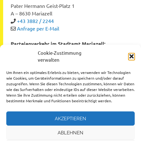
Pater Hermann Geist-Platz 1
A – 8630 Mariazell
+43 3882 / 2244
Anfrage per E-Mail
Parteienverkehr im Stadtamt Mariazell:
Montag bis Freitag von 8:00 bis 12:00 Uhr
Cookie-Zustimmung
Dienstag und Donnerstag von 12:00 bis 16:00 Uhr
verwalten
Um Ihnen ein optimales Erlebnis zu bieten, verwenden wir Technologien
wie Cookies, um Geräteinformationen zu speichern und/oder darauf
zuzugreifen. Wenn Sie diesen Technologien zustimmen, können wir Daten
Datenschutzerklärung
wie das Surfverhalten oder eindeutige IDs auf dieser Website verarbeiten.
Wenn Sie ihre Zustimmung nicht erteilen oder zurückziehen, können
Impressum
bestimmte Merkmale und Funktionen beeinträchtigt werden.
AKZEPTIEREN
ABLEHNEN