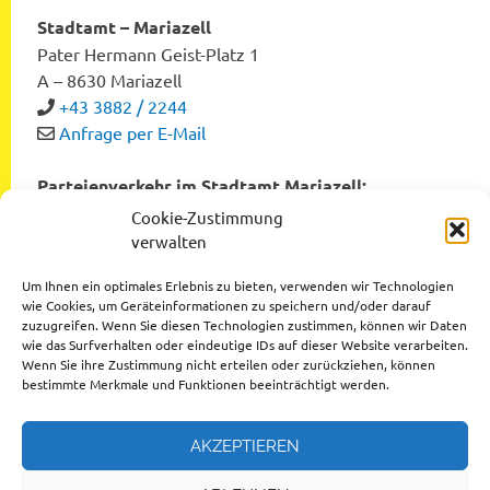
Stadtamt – Mariazell
Pater Hermann Geist-Platz 1
A – 8630 Mariazell
+43 3882 / 2244
Anfrage per E-Mail
Parteienverkehr im Stadtamt Mariazell:
Montag bis Freitag von 8:00 bis 12:00 Uhr
Cookie-Zustimmung
Dienstag und Donnerstag von 12:00 bis 16:00 Uhr
verwalten
Um Ihnen ein optimales Erlebnis zu bieten, verwenden wir Technologien
wie Cookies, um Geräteinformationen zu speichern und/oder darauf
zuzugreifen. Wenn Sie diesen Technologien zustimmen, können wir Daten
Datenschutzerklärung
wie das Surfverhalten oder eindeutige IDs auf dieser Website verarbeiten.
Wenn Sie ihre Zustimmung nicht erteilen oder zurückziehen, können
Impressum
bestimmte Merkmale und Funktionen beeinträchtigt werden.
AKZEPTIEREN