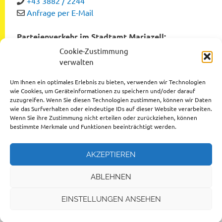
+43 3882 / 2244
Anfrage per E-Mail
Parteienverkehr im Stadtamt Mariazell:
Montag bis Freitag von 8:00 bis 12:00 Uhr
Cookie-Zustimmung
Dienstag und Donnerstag von 12:00 bis 16:00 Uhr
verwalten
Um Ihnen ein optimales Erlebnis zu bieten, verwenden wir Technologien
wie Cookies, um Geräteinformationen zu speichern und/oder darauf
zuzugreifen. Wenn Sie diesen Technologien zustimmen, können wir Daten
Datenschutzerklärung
wie das Surfverhalten oder eindeutige IDs auf dieser Website verarbeiten.
Wenn Sie ihre Zustimmung nicht erteilen oder zurückziehen, können
Impressum
bestimmte Merkmale und Funktionen beeinträchtigt werden.
AKZEPTIEREN
ABLEHNEN
© 2026 Stadtgemeinde Mariazell
EINSTELLUNGEN ANSEHEN
Design by
Ihr Internettischler