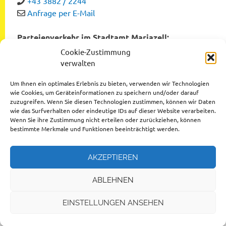
+43 3882 / 2244
Anfrage per E-Mail
Parteienverkehr im Stadtamt Mariazell:
Montag bis Freitag von 8:00 bis 12:00 Uhr
Cookie-Zustimmung
Dienstag und Donnerstag von 12:00 bis 16:00 Uhr
verwalten
Um Ihnen ein optimales Erlebnis zu bieten, verwenden wir Technologien
wie Cookies, um Geräteinformationen zu speichern und/oder darauf
zuzugreifen. Wenn Sie diesen Technologien zustimmen, können wir Daten
Datenschutzerklärung
wie das Surfverhalten oder eindeutige IDs auf dieser Website verarbeiten.
Wenn Sie ihre Zustimmung nicht erteilen oder zurückziehen, können
Impressum
bestimmte Merkmale und Funktionen beeinträchtigt werden.
AKZEPTIEREN
ABLEHNEN
© 2026 Stadtgemeinde Mariazell
EINSTELLUNGEN ANSEHEN
Design by
Ihr Internettischler