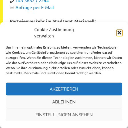
+43 3882 / 2244
Anfrage per E-Mail
Parteienverkehr im Stadtamt Mariazell:
Montag bis Freitag von 8:00 bis 12:00 Uhr
Cookie-Zustimmung
Dienstag und Donnerstag von 12:00 bis 16:00 Uhr
verwalten
Um Ihnen ein optimales Erlebnis zu bieten, verwenden wir Technologien
wie Cookies, um Geräteinformationen zu speichern und/oder darauf
zuzugreifen. Wenn Sie diesen Technologien zustimmen, können wir Daten
Datenschutzerklärung
wie das Surfverhalten oder eindeutige IDs auf dieser Website verarbeiten.
Wenn Sie ihre Zustimmung nicht erteilen oder zurückziehen, können
Impressum
bestimmte Merkmale und Funktionen beeinträchtigt werden.
AKZEPTIEREN
ABLEHNEN
© 2026 Stadtgemeinde Mariazell
EINSTELLUNGEN ANSEHEN
Design by
Ihr Internettischler