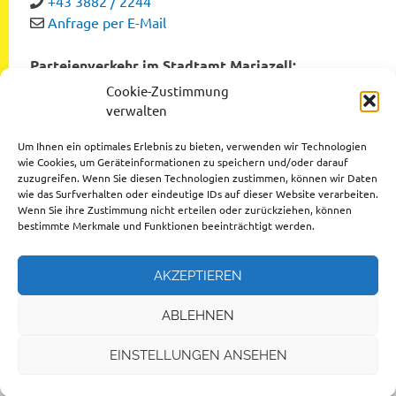
+43 3882 / 2244
Anfrage per E-Mail
Parteienverkehr im Stadtamt Mariazell:
Montag bis Freitag von 8:00 bis 12:00 Uhr
Cookie-Zustimmung
Dienstag und Donnerstag von 12:00 bis 16:00 Uhr
verwalten
Um Ihnen ein optimales Erlebnis zu bieten, verwenden wir Technologien
wie Cookies, um Geräteinformationen zu speichern und/oder darauf
zuzugreifen. Wenn Sie diesen Technologien zustimmen, können wir Daten
Datenschutzerklärung
wie das Surfverhalten oder eindeutige IDs auf dieser Website verarbeiten.
Wenn Sie ihre Zustimmung nicht erteilen oder zurückziehen, können
Impressum
bestimmte Merkmale und Funktionen beeinträchtigt werden.
AKZEPTIEREN
ABLEHNEN
© 2026 Stadtgemeinde Mariazell
EINSTELLUNGEN ANSEHEN
Design by
Ihr Internettischler