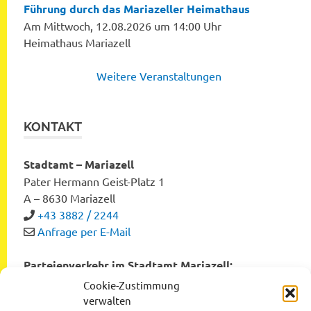
Führung durch das Mariazeller Heimathaus
Am Mittwoch, 12.08.2026 um 14:00 Uhr
Heimathaus Mariazell
Weitere Veranstaltungen
KONTAKT
Stadtamt – Mariazell
Pater Hermann Geist-Platz 1
A – 8630 Mariazell
+43 3882 / 2244
Anfrage per E-Mail
Parteienverkehr im Stadtamt Mariazell:
Montag bis Freitag von 8:00 bis 12:00 Uhr
Cookie-Zustimmung
Dienstag und Donnerstag von 12:00 bis 16:00 Uhr
verwalten