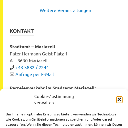
Weitere Veranstaltungen
KONTAKT
Stadtamt – Mariazell
Pater Hermann Geist-Platz 1
A – 8630 Mariazell
+43 3882 / 2244
Anfrage per E-Mail
Parteienverkehr im Stadtamt Mariazell:
Montag bis Freitag von 8:00 bis 12:00 Uhr
Cookie-Zustimmung
Dienstag und Donnerstag von 12:00 bis 16:00 Uhr
verwalten
Um Ihnen ein optimales Erlebnis zu bieten, verwenden wir Technologien
wie Cookies, um Geräteinformationen zu speichern und/oder darauf
zuzugreifen. Wenn Sie diesen Technologien zustimmen, können wir Daten