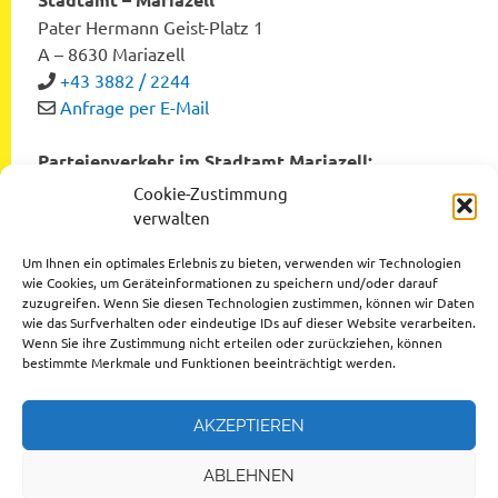
Pater Hermann Geist-Platz 1
A – 8630 Mariazell
+43 3882 / 2244
Anfrage per E-Mail
Parteienverkehr im Stadtamt Mariazell:
Montag bis Freitag von 8:00 bis 12:00 Uhr
Cookie-Zustimmung
Dienstag und Donnerstag von 12:00 bis 16:00 Uhr
verwalten
Um Ihnen ein optimales Erlebnis zu bieten, verwenden wir Technologien
wie Cookies, um Geräteinformationen zu speichern und/oder darauf
zuzugreifen. Wenn Sie diesen Technologien zustimmen, können wir Daten
Datenschutzerklärung
wie das Surfverhalten oder eindeutige IDs auf dieser Website verarbeiten.
Wenn Sie ihre Zustimmung nicht erteilen oder zurückziehen, können
Impressum
bestimmte Merkmale und Funktionen beeinträchtigt werden.
AKZEPTIEREN
ABLEHNEN