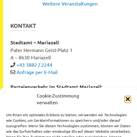
Weitere Veranstaltungen
KONTAKT
Stadtamt – Mariazell
Pater Hermann Geist-Platz 1
A – 8630 Mariazell
+43 3882 / 2244
Anfrage per E-Mail
Parteienverkehr im Stadtamt Mariazell:
Montag bis Freitag von 8:00 bis 12:00 Uhr
Cookie-Zustimmung
Dienstag und Donnerstag von 12:00 bis 16:00 Uhr
verwalten
Um Ihnen ein optimales Erlebnis zu bieten, verwenden wir Technologien
wie Cookies, um Geräteinformationen zu speichern und/oder darauf
zuzugreifen. Wenn Sie diesen Technologien zustimmen, können wir Daten
Datenschutzerklärung
wie das Surfverhalten oder eindeutige IDs auf dieser Website verarbeiten.
Wenn Sie ihre Zustimmung nicht erteilen oder zurückziehen, können