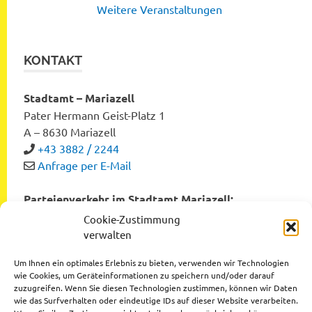
Weitere Veranstaltungen
KONTAKT
Stadtamt – Mariazell
Pater Hermann Geist-Platz 1
A – 8630 Mariazell
+43 3882 / 2244
Anfrage per E-Mail
Parteienverkehr im Stadtamt Mariazell:
Montag bis Freitag von 8:00 bis 12:00 Uhr
Cookie-Zustimmung
Dienstag und Donnerstag von 12:00 bis 16:00 Uhr
verwalten
Um Ihnen ein optimales Erlebnis zu bieten, verwenden wir Technologien
wie Cookies, um Geräteinformationen zu speichern und/oder darauf
zuzugreifen. Wenn Sie diesen Technologien zustimmen, können wir Daten
Datenschutzerklärung
wie das Surfverhalten oder eindeutige IDs auf dieser Website verarbeiten.