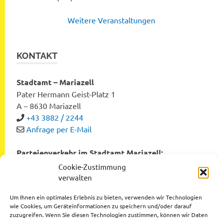
Weitere Veranstaltungen
KONTAKT
Stadtamt – Mariazell
Pater Hermann Geist-Platz 1
A – 8630 Mariazell
+43 3882 / 2244
Anfrage per E-Mail
Parteienverkehr im Stadtamt Mariazell:
Montag bis Freitag von 8:00 bis 12:00 Uhr
Cookie-Zustimmung
Dienstag und Donnerstag von 12:00 bis 16:00 Uhr
verwalten
Um Ihnen ein optimales Erlebnis zu bieten, verwenden wir Technologien
wie Cookies, um Geräteinformationen zu speichern und/oder darauf
zuzugreifen. Wenn Sie diesen Technologien zustimmen, können wir Daten