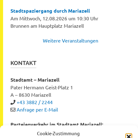
Stadtspaziergang durch Mariazell
Am Mittwoch, 12.08.2026 um 10:30 Uhr
Brunnen am Hauptplatz Mariazell
Weitere Veranstaltungen
KONTAKT
Stadtamt – Mariazell
Pater Hermann Geist-Platz 1
A – 8630 Mariazell
+43 3882 / 2244
Anfrage per E-Mail
Parteienverkehr im Stadtamt Mariazell:
Montag bis Freitag von 8:00 bis 12:00 Uhr
Cookie-Zustimmung