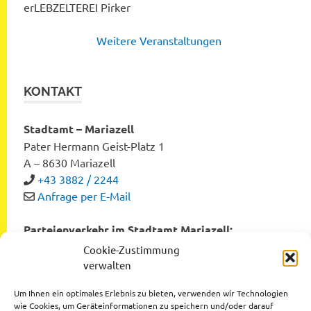
erLEBZELTEREI Pirker
Weitere Veranstaltungen
KONTAKT
Stadtamt – Mariazell
Pater Hermann Geist-Platz 1
A – 8630 Mariazell
+43 3882 / 2244
Anfrage per E-Mail
Parteienverkehr im Stadtamt Mariazell:
Montag bis Freitag von 8:00 bis 12:00 Uhr
Cookie-Zustimmung
Dienstag und Donnerstag von 12:00 bis 16:00 Uhr
verwalten
Um Ihnen ein optimales Erlebnis zu bieten, verwenden wir Technologien
wie Cookies, um Geräteinformationen zu speichern und/oder darauf