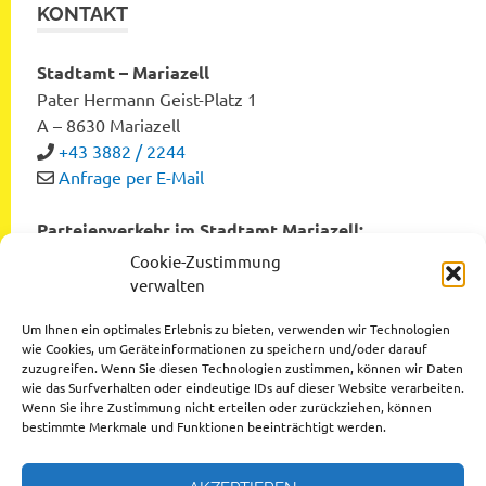
KONTAKT
Stadtamt – Mariazell
Pater Hermann Geist-Platz 1
A – 8630 Mariazell
+43 3882 / 2244
Anfrage per E-Mail
Parteienverkehr im Stadtamt Mariazell:
Montag bis Freitag von 8:00 bis 12:00 Uhr
Cookie-Zustimmung
Dienstag und Donnerstag von 12:00 bis 16:00 Uhr
verwalten
Um Ihnen ein optimales Erlebnis zu bieten, verwenden wir Technologien
wie Cookies, um Geräteinformationen zu speichern und/oder darauf
zuzugreifen. Wenn Sie diesen Technologien zustimmen, können wir Daten
Datenschutzerklärung
wie das Surfverhalten oder eindeutige IDs auf dieser Website verarbeiten.
Wenn Sie ihre Zustimmung nicht erteilen oder zurückziehen, können
Impressum
bestimmte Merkmale und Funktionen beeinträchtigt werden.