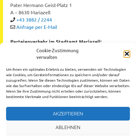
Pater Hermann Geist-Platz 1
A – 8630 Mariazell
+43 3882 / 2244
Anfrage per E-Mail
Parteienverkehr im Stadtamt Mariazell:
Montag bis Freitag von 8:00 bis 12:00 Uhr
Cookie-Zustimmung
Dienstag und Donnerstag von 12:00 bis 16:00 Uhr
verwalten
Um Ihnen ein optimales Erlebnis zu bieten, verwenden wir Technologien
wie Cookies, um Geräteinformationen zu speichern und/oder darauf
zuzugreifen. Wenn Sie diesen Technologien zustimmen, können wir Daten
Datenschutzerklärung
wie das Surfverhalten oder eindeutige IDs auf dieser Website verarbeiten.
Wenn Sie ihre Zustimmung nicht erteilen oder zurückziehen, können
Impressum
bestimmte Merkmale und Funktionen beeinträchtigt werden.
AKZEPTIEREN
ABLEHNEN