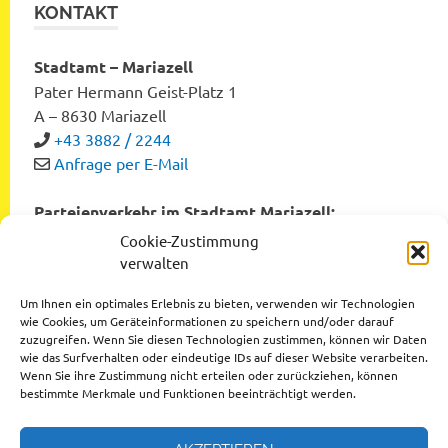
KONTAKT
Stadtamt – Mariazell
Pater Hermann Geist-Platz 1
A – 8630 Mariazell
+43 3882 / 2244
Anfrage per E-Mail
Parteienverkehr im Stadtamt Mariazell:
Montag bis Freitag von 8:00 bis 12:00 Uhr
Cookie-Zustimmung
Dienstag und Donnerstag von 12:00 bis 16:00 Uhr
verwalten
Um Ihnen ein optimales Erlebnis zu bieten, verwenden wir Technologien
wie Cookies, um Geräteinformationen zu speichern und/oder darauf
zuzugreifen. Wenn Sie diesen Technologien zustimmen, können wir Daten
Datenschutzerklärung
wie das Surfverhalten oder eindeutige IDs auf dieser Website verarbeiten.
Wenn Sie ihre Zustimmung nicht erteilen oder zurückziehen, können
Impressum
bestimmte Merkmale und Funktionen beeinträchtigt werden.