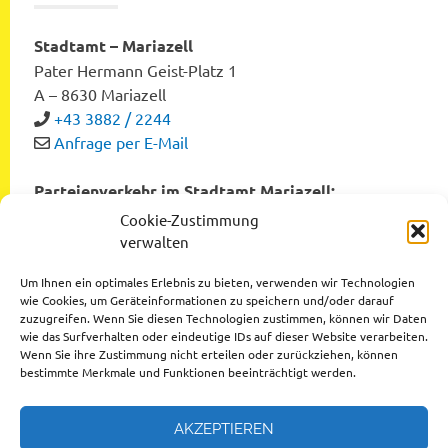
Stadtamt – Mariazell
Pater Hermann Geist-Platz 1
A – 8630 Mariazell
+43 3882 / 2244
Anfrage per E-Mail
Parteienverkehr im Stadtamt Mariazell:
Montag bis Freitag von 8:00 bis 12:00 Uhr
Cookie-Zustimmung
Dienstag und Donnerstag von 12:00 bis 16:00 Uhr
verwalten
Um Ihnen ein optimales Erlebnis zu bieten, verwenden wir Technologien
wie Cookies, um Geräteinformationen zu speichern und/oder darauf
zuzugreifen. Wenn Sie diesen Technologien zustimmen, können wir Daten
Datenschutzerklärung
wie das Surfverhalten oder eindeutige IDs auf dieser Website verarbeiten.
Wenn Sie ihre Zustimmung nicht erteilen oder zurückziehen, können
Impressum
bestimmte Merkmale und Funktionen beeinträchtigt werden.
AKZEPTIEREN