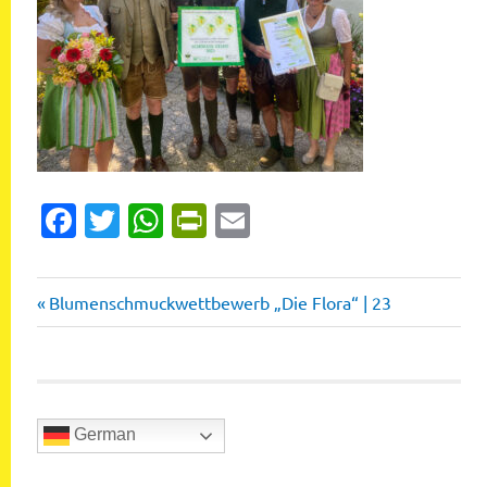
Facebook
Twitter
WhatsApp
PrintFriendly
Email
Vorheriger
Beitragsnavigation
Blumenschmuckwettbewerb „Die Flora“ | 23
Beitrag:
German