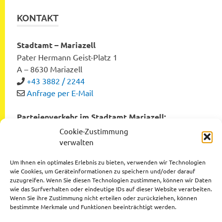
KONTAKT
Stadtamt – Mariazell
Pater Hermann Geist-Platz 1
A – 8630 Mariazell
+43 3882 / 2244
Anfrage per E-Mail
Parteienverkehr im Stadtamt Mariazell:
Montag bis Freitag von 8:00 bis 12:00 Uhr
Cookie-Zustimmung
Dienstag und Donnerstag von 12:00 bis 16:00 Uhr
verwalten
Um Ihnen ein optimales Erlebnis zu bieten, verwenden wir Technologien
wie Cookies, um Geräteinformationen zu speichern und/oder darauf
zuzugreifen. Wenn Sie diesen Technologien zustimmen, können wir Daten
Datenschutzerklärung
wie das Surfverhalten oder eindeutige IDs auf dieser Website verarbeiten.
Wenn Sie ihre Zustimmung nicht erteilen oder zurückziehen, können
Impressum
bestimmte Merkmale und Funktionen beeinträchtigt werden.