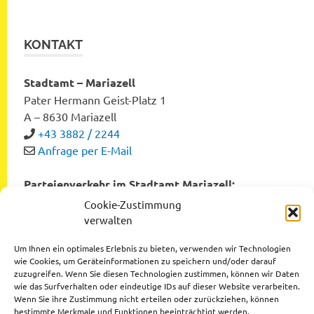
KONTAKT
Stadtamt – Mariazell
Pater Hermann Geist-Platz 1
A – 8630 Mariazell
+43 3882 / 2244
Anfrage per E-Mail
Parteienverkehr im Stadtamt Mariazell:
Montag bis Freitag von 8:00 bis 12:00 Uhr
Cookie-Zustimmung
Dienstag und Donnerstag von 12:00 bis 16:00 Uhr
verwalten
Um Ihnen ein optimales Erlebnis zu bieten, verwenden wir Technologien
wie Cookies, um Geräteinformationen zu speichern und/oder darauf
zuzugreifen. Wenn Sie diesen Technologien zustimmen, können wir Daten
Datenschutzerklärung
wie das Surfverhalten oder eindeutige IDs auf dieser Website verarbeiten.
Wenn Sie ihre Zustimmung nicht erteilen oder zurückziehen, können
Impressum
bestimmte Merkmale und Funktionen beeinträchtigt werden.