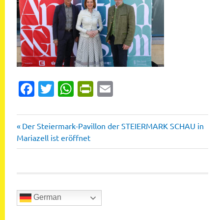
Facebook
Twitter
WhatsApp
PrintFriendly
Email
Vorheriger
Beitragsnavigation
Der Steiermark-Pavillon der STEIERMARK SCHAU in
Beitrag:
Mariazell ist eröffnet
German