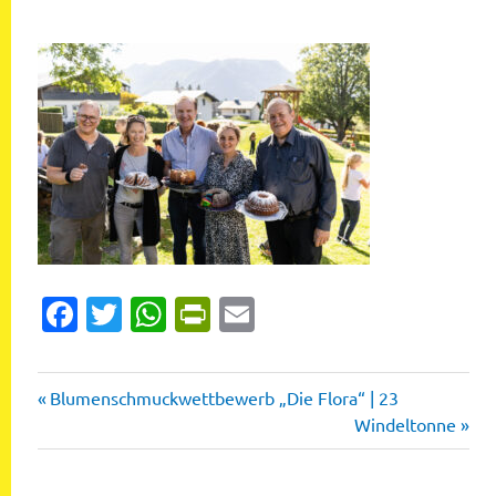
Facebook
Twitter
WhatsApp
PrintFriendly
Email
Vorheriger
Beitragsnavigation
Blumenschmuckwettbewerb „Die Flora“ | 23
Beitrag:
Nächster
Windeltonne
Beitrag: