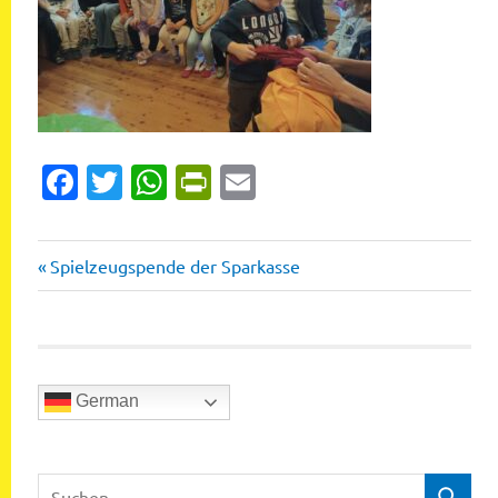
Facebook
Twitter
WhatsApp
PrintFriendly
Email
Vorheriger
Beitragsnavigation
Spielzeugspende der Sparkasse
Beitrag:
German
Suchen