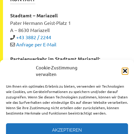
Stadtamt – Mariazell
Pater Hermann Geist-Platz 1
A – 8630 Mariazell
+43 3882 / 2244
Anfrage per E-Mail
Parteienverkehr im Stadtamt Mariazell:
Montag bis Freitag von 8:00 bis 12:00 Uhr
Cookie-Zustimmung
Dienstag und Donnerstag von 12:00 bis 16:00 Uhr
verwalten
Um Ihnen ein optimales Erlebnis zu bieten, verwenden wir Technologien
wie Cookies, um Geräteinformationen zu speichern und/oder darauf
zuzugreifen. Wenn Sie diesen Technologien zustimmen, können wir Daten
Datenschutzerklärung
wie das Surfverhalten oder eindeutige IDs auf dieser Website verarbeiten.
Wenn Sie ihre Zustimmung nicht erteilen oder zurückziehen, können
Impressum
bestimmte Merkmale und Funktionen beeinträchtigt werden.
AKZEPTIEREN